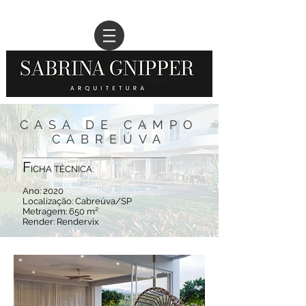
CASA DE CAMPO
CABREÚVA
______________________________________________________________________
F
ICHA TÉCNICA:
Ano: 2020
Localização: Cabreúva/SP
Metragem: 650 m²
Render: Render
vix